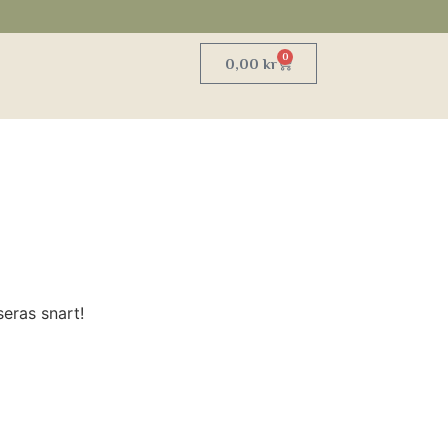
0
0,00
kr
eras snart!