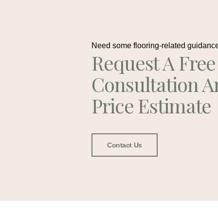
Need some flooring-related guidanc
Request A Free
Consultation A
Price Estimate
Contact Us